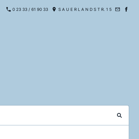
0 23 33 / 61 90 33
S A U E R L A N D S T R. 1 5