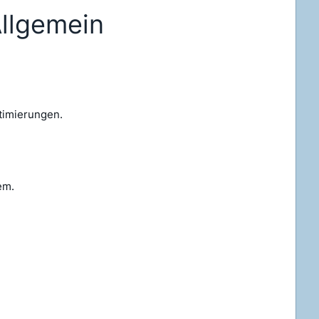
Allgemein
timierungen.
em.