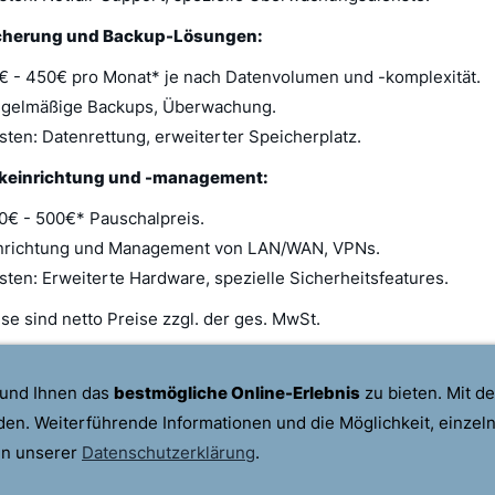
cherung und Backup-Lösungen:
0€ - 450€ pro Monat* je nach Datenvolumen und -komplexität.
Regelmäßige Backups, Überwachung.
ten: Datenrettung, erweiterter Speicherplatz.
keinrichtung und -management:
00€ - 500€* Pauschalpreis.
Einrichtung und Management von LAN/WAN, VPNs.
ten: Erweiterte Hardware, spezielle Sicherheitsfeatures.
ise sind netto Preise zzgl. der ges. MwSt.
 und Ihnen das
bestmögliche Online-Erlebnis
zu bieten. Mit d
den. Weiterführende Informationen und die Möglichkeit, einzel
ÖFFNUNGSZEITEN
DATENSCHUTZ
IMPRESSUM
 in unserer
Datenschutzerklärung
.