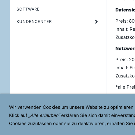
SOFTWARE
Datensi
Preis: 8
KUNDENCENTER
Inhalt: 
Zusatzkos
Netzwer
Preis: 2
Inhalt: 
Zusatzkos
*alle Pre
Wir verwenden Cookies um unsere Website zu optimieren
Klick auf
„Alle erlauben“
erklären Sie sich damit einverstan
Cookies zuzulassen oder sie zu deaktivieren, erhalten Sie