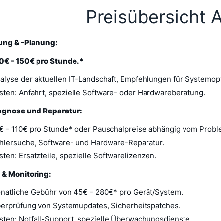
Preisübersicht 
ung & -Planung:
30€ - 150€ pro Stunde.*
Analyse der aktuellen IT-Landschaft, Empfehlungen für Systemop
sten: Anfahrt, spezielle Software- oder Hardwareberatung.
agnose und Reparatur:
5€ - 110€ pro Stunde* oder Pauschalpreise abhängig vom Probl
Fehlersuche, Software- und Hardware-Reparatur.
ten: Ersatzteile, spezielle Softwarelizenzen.
& Monitoring:
onatliche Gebühr von 45€ - 280€* pro Gerät/System.
Überprüfung von Systemupdates, Sicherheitspatches.
sten: Notfall-Support, spezielle Überwachungsdienste.