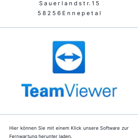
S a u e r l a n d s t r. 1 5
5 8 2 5 6 E n n e p e t a l
Hier können Sie mit einem Klick unsere Software zur
Fernwartung herunter laden.